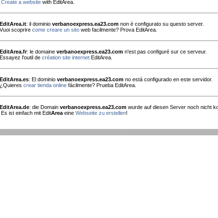
Create a website
with EditArea.
EditArea.it
: il dominio
verbanoexpress.ea23.com
non è configurato su questo server.
Vuoi scoprire
come creare un sito
web facilmente? Prova EditArea.
EditArea.fr
: le domaine
verbanoexpress.ea23.com
n'est pas configuré sur ce serveur.
Essayez l'outil de
création site internet
EditArea.
EditArea.es
: El dominio
verbanoexpress.ea23.com
no está configurado en este servidor.
¿Quieres
crear tienda online
fácilmente? Prueba EditArea.
EditArea.de
: die Domain
verbanoexpress.ea23.com
wurde auf diesen Server noch nicht kon
Es ist einfach mit Edit
Area
eine
Webseite zu erstellen
!